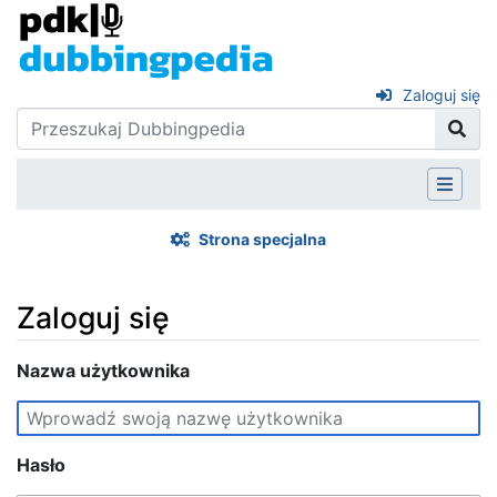
Zaloguj się
Strona specjalna
Zaloguj się
Skocz do:
Nazwa użytkownika
nawigacja
,
szukaj
Hasło