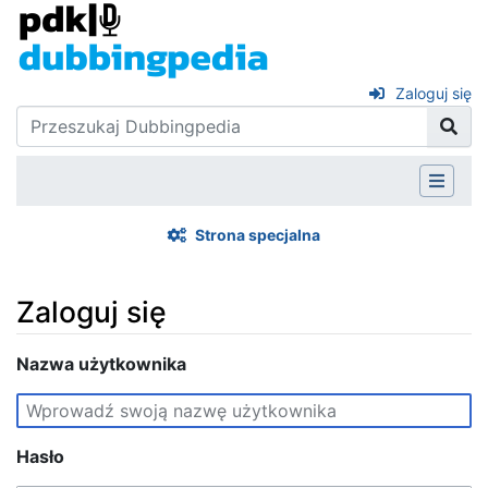
Zaloguj się
Strona specjalna
Zaloguj się
Skocz do:
Nazwa użytkownika
nawigacja
,
szukaj
Hasło