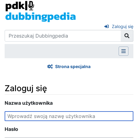
Zaloguj się
Strona specjalna
Zaloguj się
Skocz do:
Nazwa użytkownika
nawigacja
,
szukaj
Hasło