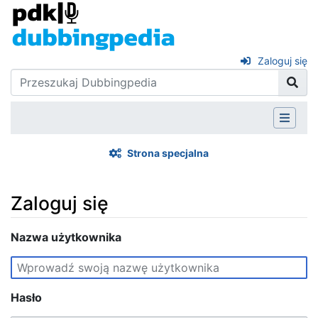
Zaloguj się
Strona specjalna
Zaloguj się
Skocz do:
Nazwa użytkownika
nawigacja
,
szukaj
Hasło