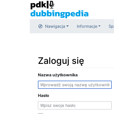
Nawigacja
Informacje
Sp
Zaloguj się
Skocz do:
Nazwa użytkownika
nawigacja
,
szukaj
Hasło