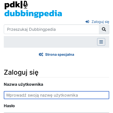
Zaloguj się
Strona specjalna
Zaloguj się
Skocz do:
Nazwa użytkownika
nawigacja
,
szukaj
Hasło