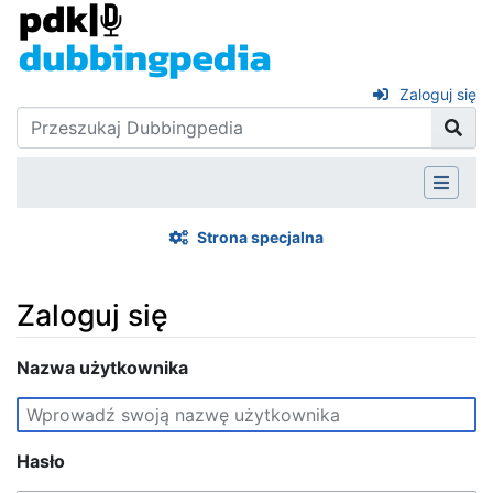
Zaloguj się
Strona specjalna
Zaloguj się
Skocz do:
Nazwa użytkownika
nawigacja
,
szukaj
Hasło