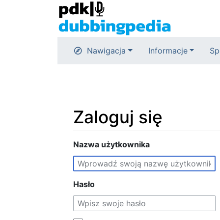
Nawigacja
Informacje
Sp
Zaloguj się
Skocz do:
Nazwa użytkownika
nawigacja
,
szukaj
Hasło