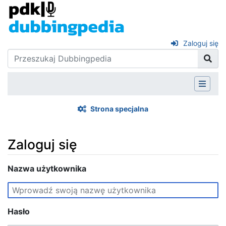
Zaloguj się
Strona specjalna
Zaloguj się
Skocz do:
Nazwa użytkownika
nawigacja
,
szukaj
Hasło