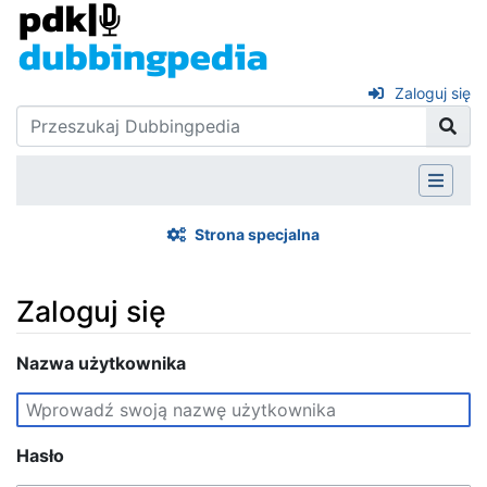
Zaloguj się
Strona specjalna
Zaloguj się
Skocz do:
Nazwa użytkownika
nawigacja
,
szukaj
Hasło