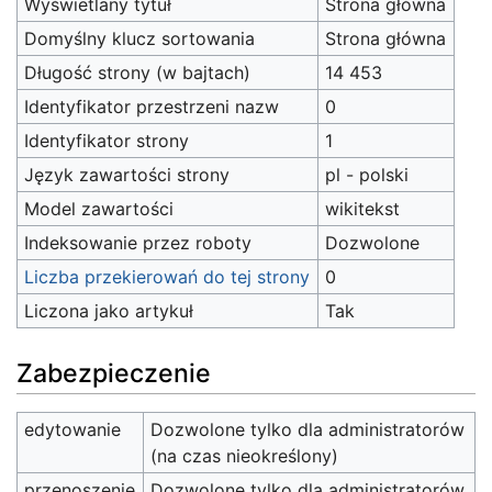
Wyświetlany tytuł
Strona główna
Domyślny klucz sortowania
Strona główna
Długość strony (w bajtach)
14 453
Identyfikator przestrzeni nazw
0
Identyfikator strony
1
Język zawartości strony
pl - polski
Model zawartości
wikitekst
Indeksowanie przez roboty
Dozwolone
Liczba przekierowań do tej strony
0
Liczona jako artykuł
Tak
Zabezpieczenie
edytowanie
Dozwolone tylko dla administratorów
(na czas nieokreślony)
przenoszenie
Dozwolone tylko dla administratorów