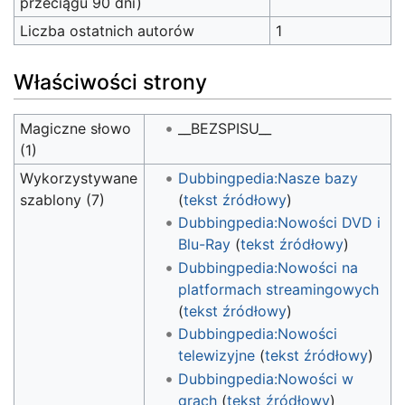
przeciągu 90 dni)
Liczba ostatnich autorów
1
Właściwości strony
Magiczne słowo
__BEZSPISU__
(1)
Wykorzystywane
Dubbingpedia:Nasze bazy
szablony (7)
(
tekst źródłowy
)
Dubbingpedia:Nowości DVD i
Blu-Ray
(
tekst źródłowy
)
Dubbingpedia:Nowości na
platformach streamingowych
(
tekst źródłowy
)
Dubbingpedia:Nowości
telewizyjne
(
tekst źródłowy
)
Dubbingpedia:Nowości w
grach
(
tekst źródłowy
)