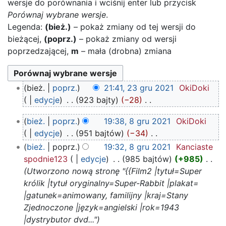
wersje do porównania i wciśnij enter lub przycisk
Porównaj wybrane wersje
.
Legenda:
(bież.)
– pokaż zmiany od tej wersji do
bieżącej,
(poprz.)
– pokaż zmiany od wersji
poprzedzającej,
m
– mała (drobna) zmiana
23
bież.
poprz.
21:41, 23 gru 2021
‎
OkiDoki
gru
edycje
‎
923 bajty
−28
‎
2021
N
8
bież.
poprz.
19:38, 8 gru 2021
‎
OkiDoki
i
gru
edycje
‎
951 bajtów
−34
‎
e
2021
N
bież.
poprz.
19:32, 8 gru 2021
‎
Kanciaste
p
i
spodnie123
edycje
‎
985 bajtów
+985
‎
o
e
Utworzono nową stronę "{{Film2 |tytuł=Super
d
p
królik |tytuł oryginalny=Super-Rabbit |plakat=
a
o
|gatunek=animowany, familijny |kraj=Stany
n
d
Zjednoczone |język=angielski |rok=1943
o
a
|dystrybutor dvd..."
o