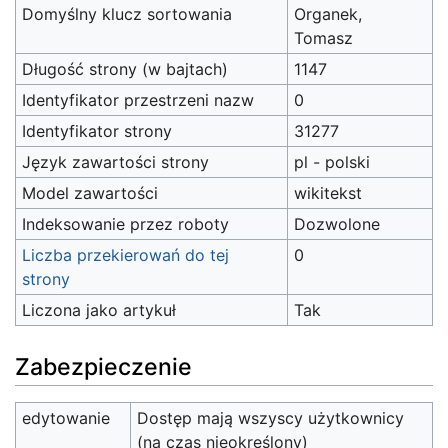
Domyślny klucz sortowania
Organek,
Tomasz
Długość strony (w bajtach)
1147
Identyfikator przestrzeni nazw
0
Identyfikator strony
31277
Język zawartości strony
pl - polski
Model zawartości
wikitekst
Indeksowanie przez roboty
Dozwolone
Liczba przekierowań do tej
0
strony
Liczona jako artykuł
Tak
Zabezpieczenie
edytowanie
Dostęp mają wszyscy użytkownicy
(na czas nieokreślony)