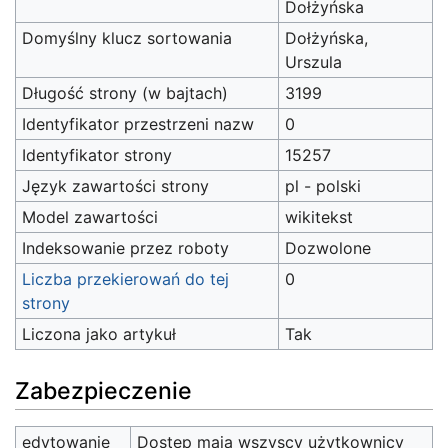
Dołżyńska
Domyślny klucz sortowania
Dołżyńska,
Urszula
Długość strony (w bajtach)
3199
Identyfikator przestrzeni nazw
0
Identyfikator strony
15257
Język zawartości strony
pl - polski
Model zawartości
wikitekst
Indeksowanie przez roboty
Dozwolone
Liczba przekierowań do tej
0
strony
Liczona jako artykuł
Tak
Zabezpieczenie
edytowanie
Dostęp mają wszyscy użytkownicy