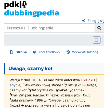
Zaloguj się
Strona
Kod źródłowy
Wyświetl historię
Uwaga, czarny kot
Wersja z dnia 01:04, 30 mar 2020 autorstwa
OkiDoki
(
|
edycje
)
(Utworzono nową stronę "{{Film2 |tytuł=Uwaga,
czarny kot |tytuł oryginalny= |plakat= |gatunek=
|kraj=Związek Radziecki |język=rosyjski |rok=1965
|data premiery=1966 }} '''Uwaga, czarny kot'...")
(różn.) ← poprzednia wersja | przejdź do aktualnej