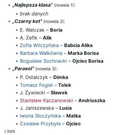
„Najlepsza klasa”
:
(nowela 1)
brak danych
„Czarny kot”
:
(nowela 2)
E. Walczak –
Boria
A. Zefik –
Alik
Zofia Wilczyńska
–
Babcia Alika
Barbara Wałkówna
–
Marka Borisa
Bogusław Sochnacki
–
Ojciec Borisa
„Parasol”
:
(nowela 3)
P. Ostalczyk –
Dimka
Tomasz Fogiel
–
Tolek
J. Żywiecki –
Sławek
Stanisław Kaczanowski
–
Andriuszka
J. Janiszewska –
Lusia
Iwona Słoczyńska
–
Matka
Czesław Przybyła
–
Ojciec
i inni