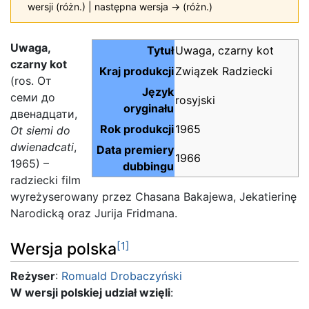
wersji (różn.) | następna wersja → (różn.)
Uwaga,
Tytuł
Uwaga, czarny kot
czarny kot
Kraj produkcji
Związek Radziecki
(ros. От
Język
семи до
rosyjski
oryginału
двенадцати,
Rok produkcji
1965
Ot siemi do
dwienadcati
,
Data premiery
1966
1965) –
dubbingu
radziecki film
wyreżyserowany przez Chasana Bakajewa, Jekatierinę
Narodicką oraz Jurija Fridmana.
[1]
Wersja polska
Reżyser
:
Romuald Drobaczyński
W wersji polskiej udział wzięli
: