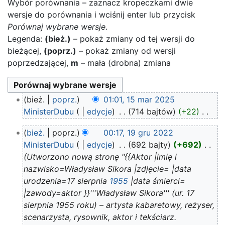
Wybór porównania – zaznacz kropeczkami dwie
wersje do porównania i wciśnij enter lub przycisk
Porównaj wybrane wersje
.
Legenda:
(bież.)
– pokaż zmiany od tej wersji do
bieżącej,
(poprz.)
– pokaż zmiany od wersji
poprzedzającej,
m
– mała (drobna) zmiana
15
bież.
poprz.
01:01, 15 mar 2025
mar
MinisterDubu
edycje
‎
714 bajtów
+22
‎
2025
N
19
bież.
poprz.
00:17, 19 gru 2022
i
gru
MinisterDubu
edycje
‎
692 bajty
+692
‎
e
2022
Utworzono nową stronę "{{Aktor |imię i
p
nazwisko=Władysław Sikora |zdjęcie= |data
o
urodzenia=17 sierpnia
1955
|data śmierci=
d
|zawody=aktor }}'''Władysław Sikora''' (ur. 17
a
sierpnia 1955 roku) – artysta kabaretowy, reżyser,
n
scenarzysta, rysownik, aktor i tekściarz.
o