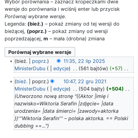
Wybór porównania – zaznacz kropeczkami dwie
wersje do porównania i wciśnij enter lub przycisk
Porównaj wybrane wersje
.
Legenda:
(bież.)
– pokaż zmiany od tej wersji do
bieżącej,
(poprz.)
– pokaż zmiany od wersji
poprzedzającej,
m
– mała (drobna) zmiana
22
bież.
poprz.
11:35, 22 lip 2025
lip
MinisterDubu
edycje
‎
561 bajtów
+57
‎
2025
N
22
bież.
poprz.
10:47, 22 gru 2021
i
gru
MinisterDubu
edycje
‎
504 bajty
+504
‎
e
2021
Utworzono nową stronę "{{Aktor |imię i
p
nazwisko=Wiktoria Serafin |zdjęcie= |data
o
urodzenia= |data śmierci= |zawody=aktorka
d
}}'''Wiktoria Serafin''' – polska aktorka. == Polski
a
dubbing ==..."
n
o