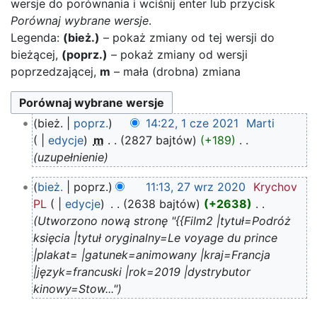
wersje do porównania i wciśnij enter lub przycisk
Porównaj wybrane wersje
.
Legenda:
(bież.)
– pokaż zmiany od tej wersji do
bieżącej,
(poprz.)
– pokaż zmiany od wersji
poprzedzającej,
m
– mała (drobna) zmiana
1
bież.
poprz.
14:22, 1 cze 2021
‎
Marti
cze
edycje
‎
m
2827 bajtów
+189
‎
2021
uzupełnienie
27
bież.
poprz.
11:13, 27 wrz 2020
‎
Krychov
wrz
PL
edycje
‎
2638 bajtów
+2638
‎
2020
Utworzono nową stronę "{{Film2 |tytuł=Podróż
księcia |tytuł oryginalny=Le voyage du prince
|plakat= |gatunek=animowany |kraj=Francja
|język=francuski |rok=2019 |dystrybutor
kinowy=Stow..."