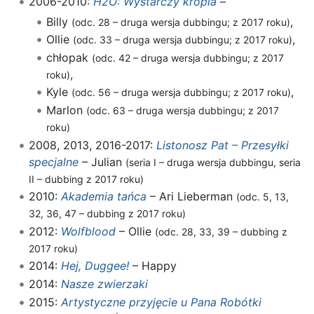
2006-2010:
H2O: Wystarczy kropla
–
Billy
,
(odc. 28 – druga wersja dubbingu; z 2017 roku)
Ollie
,
(odc. 33 – druga wersja dubbingu; z 2017 roku)
chłopak
(odc. 42 – druga wersja dubbingu; z 2017
,
roku)
Kyle
,
(odc. 56 – druga wersja dubbingu; z 2017 roku)
Marlon
(odc. 63 – druga wersja dubbingu; z 2017
roku)
2008, 2013, 2016-2017:
Listonosz Pat – Przesyłki
specjalne
– Julian
(seria I – druga wersja dubbingu, seria
II – dubbing z 2017 roku)
2010:
Akademia tańca
– Ari Lieberman
(odc. 5, 13,
32, 36, 47 – dubbing z 2017 roku)
2012:
Wolfblood
– Ollie
(odc. 28, 33, 39 – dubbing z
2017 roku)
2014:
Hej, Duggee!
– Happy
2014:
Nasze zwierzaki
2015:
Artystyczne przyjęcie u Pana Robótki