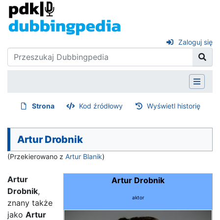
Zaloguj się
Strona
Kod źródłowy
Wyświetl historię
Artur Drobnik
(Przekierowano z
Artur Blanik
)
Artur
Artur Drobnik
Drobnik
,
aktor
znany także
jako
Artur