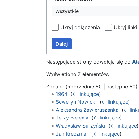
wszystkie
Ukryj dołączenia
Ukryj linki
Dalej
Następujące strony odwołują się do
At
Wyświetlono 7 elementów.
Zobacz (
poprzednie 50
|
następne 50
)
1964
‎
(
← linkujące
)
Seweryn Nowicki
‎
(
← linkujące
)
Aleksandra Zawieruszanka
‎
(
← link
Jerzy Bielenia
‎
(
← linkujące
)
Władysław Surzyński
‎
(
← linkujące
)
Jan Kreczmar
‎
(
← linkujące
)