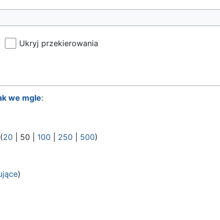
Ukryj przekierowania
ak we mgle
:
 (
20
|
50
|
100
|
250
|
500
)
ujące
)