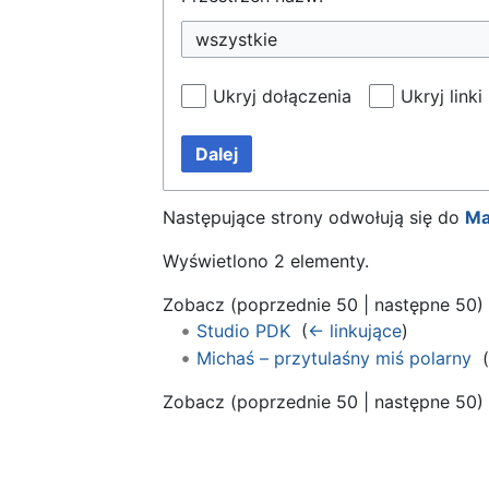
wszystkie
Ukryj dołączenia
Ukryj linki
Dalej
Następujące strony odwołują się do
Ma
Wyświetlono 2 elementy.
Zobacz (
poprzednie 50
|
następne 50
)
Studio PDK
‎
(
← linkujące
)
Michaś – przytulaśny miś polarny
‎
(
Zobacz (
poprzednie 50
|
następne 50
)