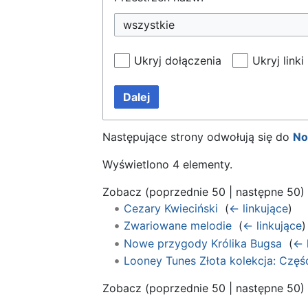
wszystkie
Ukryj dołączenia
Ukryj linki
Dalej
Następujące strony odwołują się do
No
Wyświetlono 4 elementy.
Zobacz (
poprzednie 50
|
następne 50
)
Cezary Kwieciński
‎
(
← linkujące
)
Zwariowane melodie
‎
(
← linkujące
)
Nowe przygody Królika Bugsa
‎
(
← 
Looney Tunes Złota kolekcja: Częś
Zobacz (
poprzednie 50
|
następne 50
)