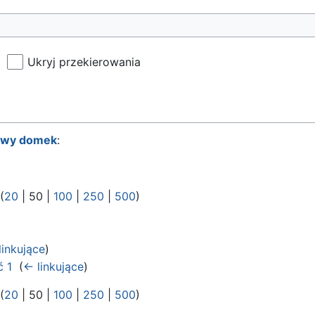
Ukryj przekierowania
wy domek
:
 (
20
|
50
|
100
|
250
|
500
)
linkujące
)
ć 1
‎
(
← linkujące
)
 (
20
|
50
|
100
|
250
|
500
)