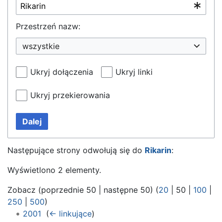
Przestrzeń nazw:
wszystkie
Ukryj dołączenia
Ukryj linki
Ukryj przekierowania
Dalej
Następujące strony odwołują się do
Rikarin
:
Wyświetlono 2 elementy.
Zobacz (
poprzednie 50
|
następne 50
) (
20
|
50
|
100
|
250
|
500
)
2001
‎
(
← linkujące
)