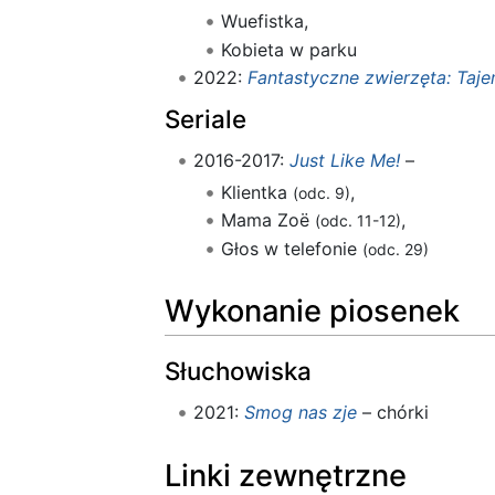
Wuefistka,
Kobieta w parku
2022:
Fantastyczne zwierzęta: Taj
Seriale
2016-2017:
Just Like Me!
–
Klientka
,
(odc. 9)
Mama Zoë
,
(odc. 11-12)
Głos w telefonie
(odc. 29)
Wykonanie piosenek
Słuchowiska
2021:
Smog nas zje
– chórki
Linki zewnętrzne