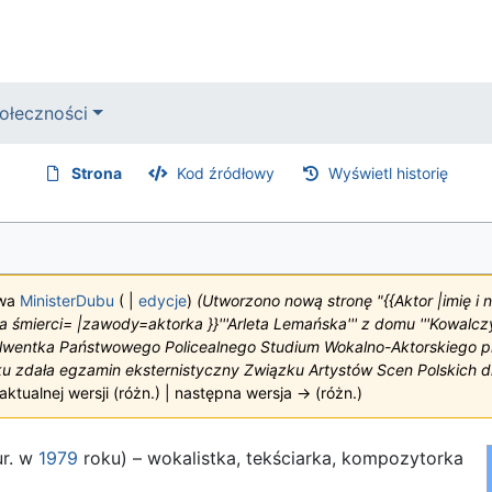
ołeczności
Strona
Kod źródłowy
Wyświetl historię
twa
MinisterDubu
(
|
edycje
)
(Utworzono nową stronę "{{Aktor |imię i
a śmierci= |zawody=aktorka }}'''Arleta Lemańska''' z domu '''Kowalczy
solwentka Państwowego Policealnego Studium Wokalno-Aktorskiego 
 zdała egzamin eksternistyczny Związku Artystów Scen Polskich dl
ktualnej wersji (różn.) | następna wersja → (różn.)
ur. w
1979
roku) – wokalistka, tekściarka, kompozytorka