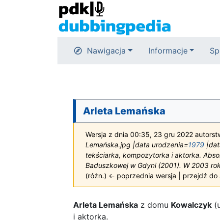
Nawigacja
Informacje
Sp
Arleta Lemańska
Wersja z dnia 00:35, 23 gru 2022 autors
Lemańska.jpg |data urodzenia=
1979
|dat
tekściarka, kompozytorka i aktorka. Ab
Baduszkowej w Gdyni (2001). W 2003 roku
(różn.) ← poprzednia wersja | przejdź do a
Arleta Lemańska
z domu
Kowalczyk
(
i aktorka.