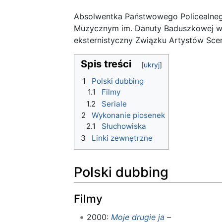
Absolwentka Państwowego Policealneg
Muzycznym im. Danuty Baduszkowej w 
eksternistyczny Związku Artystów Scen
Spis treści
1
Polski dubbing
1.1
Filmy
1.2
Seriale
2
Wykonanie piosenek
2.1
Słuchowiska
3
Linki zewnętrzne
Polski dubbing
Filmy
2000:
Moje drugie ja
–