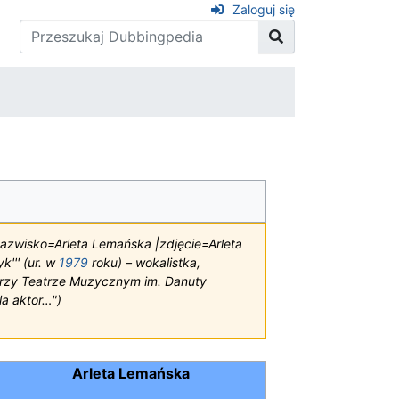
Zaloguj się
 nazwisko=Arleta Lemańska |zdjęcie=Arleta
k''' (ur. w
1979
roku) – wokalistka,
przy Teatrze Muzycznym im. Danuty
a aktor…")
Arleta Lemańska