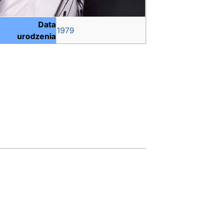
Data
1979
urodzenia