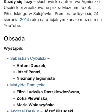
Każdy się liczy
– słuchowisko autorstwa Agnieszki
Uścińskiej zrealizowane przez Muzeum Józefa
Piłsudskiego w Sulejówku. Premiera odbyła się 24
sierpnia
2014
roku na oficjalnym kanałe muzeum na
YouTube.
Obsada
Wystąpili
:
Sebastian Cybulski
–
Antoni Duszek
,
Józef Panaś
,
Nieznany legionista
Matylda Damięcka
–
Eliza Ludwika Daszkiewiczówna
,
Zofia Plewińska
,
Maria Wołoszyńska
Andrzej Deskur
–
Józef Piłsudski