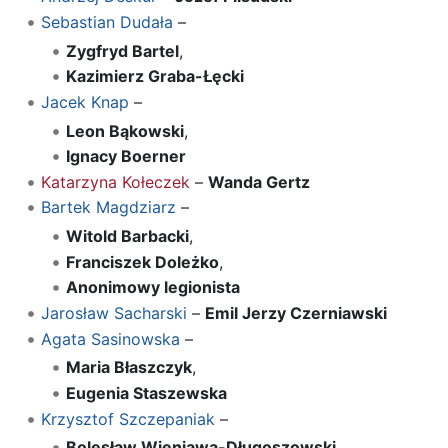
Sebastian Dudała
–
Zygfryd Bartel
,
Kazimierz Graba-Łęcki
Jacek Knap
–
Leon Bąkowski
,
Ignacy Boerner
Katarzyna Kołeczek
–
Wanda Gertz
Bartek Magdziarz
–
Witold Barbacki
,
Franciszek Doleżko
,
Anonimowy legionista
Jarosław Sacharski
–
Emil Jerzy Czerniawski
Agata Sasinowska
–
Maria Błaszczyk
,
Eugenia Staszewska
Krzysztof Szczepaniak
–
Bolesław Wieniawa-Długoszowski
,