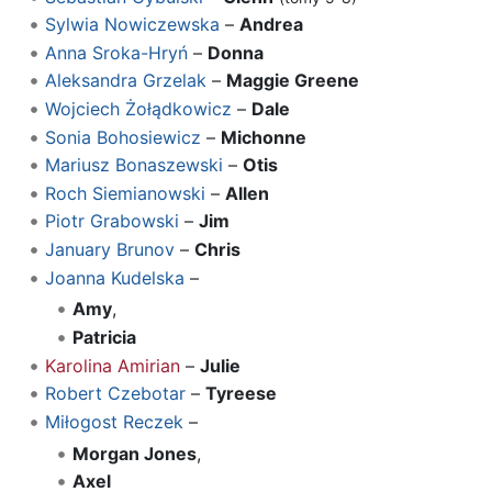
Sylwia Nowiczewska
–
Andrea
Anna Sroka-Hryń
–
Donna
Aleksandra Grzelak
–
Maggie Greene
Wojciech Żołądkowicz
–
Dale
Sonia Bohosiewicz
–
Michonne
Mariusz Bonaszewski
–
Otis
Roch Siemianowski
–
Allen
Piotr Grabowski
–
Jim
January Brunov
–
Chris
Joanna Kudelska
–
Amy
,
Patricia
Karolina Amirian
–
Julie
Robert Czebotar
–
Tyreese
Miłogost Reczek
–
Morgan Jones
,
Axel