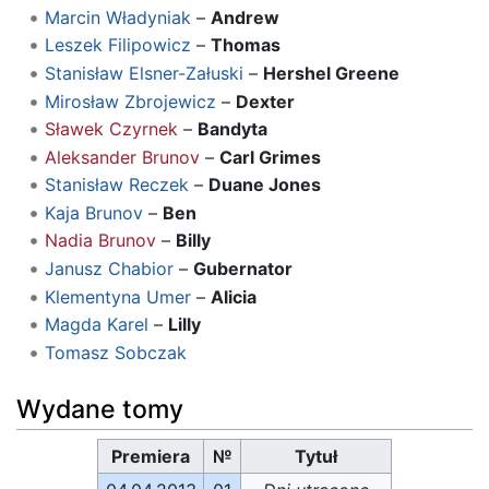
Marcin Władyniak
–
Andrew
Leszek Filipowicz
–
Thomas
Stanisław Elsner-Załuski
–
Hershel Greene
Mirosław Zbrojewicz
–
Dexter
Sławek Czyrnek
–
Bandyta
Aleksander Brunov
–
Carl Grimes
Stanisław Reczek
–
Duane Jones
Kaja Brunov
–
Ben
Nadia Brunov
–
Billy
Janusz Chabior
–
Gubernator
Klementyna Umer
–
Alicia
Magda Karel
–
Lilly
Tomasz Sobczak
Wydane tomy
Premiera
№
Tytuł