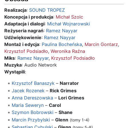
Realizacja
:
SOUND TROPEZ
Koncepcja i produkcja
:
Michał Szolc
Adaptacja i dialogi
:
Michał Wojnarowski
Reżyseria nagrań
:
Ramez Nayyar
Udźwiękowienie
:
Ramez Nayyar
Montaż i edycja
:
Paulina Bocheńska
,
Marcin Gontarz
,
Krzysztof Podsiadło
,
Weronika Raźna
Miks
:
Ramez Nayyar
,
Krzysztof Podsiadło
Muzyka
: Audio Network
Wystąpili
:
Krzysztof Banaszyk
–
Narrator
Jacek Rozenek
–
Rick Grimes
Anna Dereszowska
–
Lori Grimes
Maria Seweryn
–
Carol
Szymon Bobrowski
–
Shane
Marcin Przybylski
–
Glenn
(tomy 1-4)
Sebastian Cybulski
–
Glenn
(tomy 5-8)