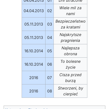
04.04.2013
01
Dni utracone
Wiele mil za
04.04.2013
02
nami
Bezpieczeństwo
05.11.2013
03
za kratami
Najskrytsze
05.11.2013
04
pragnienia
Najlepsza
16.10.2014
05
obrona
To bolesne
16.10.2014
06
życie
Cisza przed
2016
07
burzą
Stworzeni, by
2016
08
cierpieć