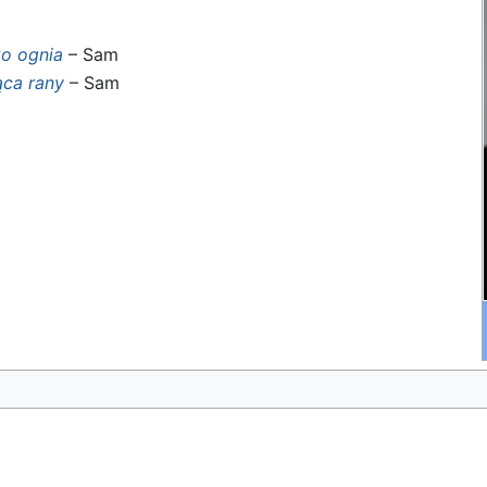
ko ognia
– Sam
ąca rany
– Sam