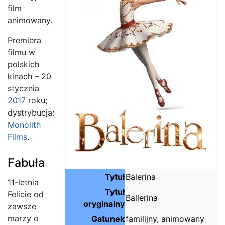
film
animowany.
Premiera
filmu w
polskich
kinach – 20
stycznia
2017
roku;
dystrybucja:
Monolith
Films
.
Fabuła
Tytuł
Balerina
11-letnia
Tytuł
Felicie od
Ballerina
oryginalny
zawsze
marzy o
Gatunek
familijny, animowany