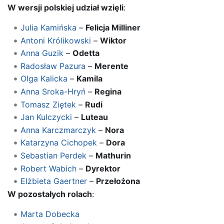
W wersji polskiej udział wzięli
:
Julia Kamińska
–
Felicja Milliner
Antoni Królikowski
–
Wiktor
Anna Guzik
–
Odetta
Radosław Pazura
–
Merente
Olga Kalicka
–
Kamila
Anna Sroka-Hryń
–
Regina
Tomasz Ziętek
–
Rudi
Jan Kulczycki
–
Luteau
Anna Karczmarczyk
–
Nora
Katarzyna Cichopek
–
Dora
Sebastian Perdek
–
Mathurin
Robert Wabich
–
Dyrektor
Elżbieta Gaertner
–
Przełożona
W pozostałych rolach
:
Marta Dobecka