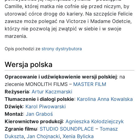
Camille, której matka nie cofnie się przed niczym, by
utorować córce drogę do kariery. Na szczęście Felicie
zawsze może polegać na Victorze i Madame Odetcie,
którzy nie pozwolą jej zwątpić w siebie i w swoje
marzenia.
Opis pochodzi ze
strony dystrybutora
Wersja polska
Opracowanie i udźwiękowienie wersji polskiej
: na
zlecenie MONOLITH FILMS –
MASTER FILM
Reżyseria
:
Artur Kaczmarski
Tłumaczenie i dialogi polskie
:
Karolina Anna Kowalska
Dźwięk
:
Karol Piwowarski
Montaż
:
Jan Graboś
Kierownictwo produkcji
:
Agnieszka Kołodziejczyk
Zgranie filmu
:
STUDIO SOUNDPLACE
–
Tomasz
Dukszta
,
Jan Chojnacki
,
Xenia Bylicka