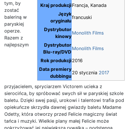
tym, by
Kraj produkcji
Francja, Kanada
zostać
Język
baleriną w
francuski
oryginału
paryskiej
Dystrybutor
operze.
Monolith Films
kinowy
Razem z
najlepszym
Dystrybutor
Monolith Films
Blu-ray/DVD
Rok produkcji
2016
Data premiery
20 stycznia
2017
dubbingu
przyjacielem, spryciarzem Victorem ucieka z
sierocińca, by spróbować swych sił w paryskiej szkole
baletu. Dzięki swej pasji, urokowi i talentowi trafia pod
opiekuńcze skrzydła dawnej gwiazdy baletu Madame
Odetty, która otworzy przed Felicie magiczny świat
tańca i muzyki. Wielkie plany małej Felicie może
pokrzyżować jej największa rywalka – podstępna