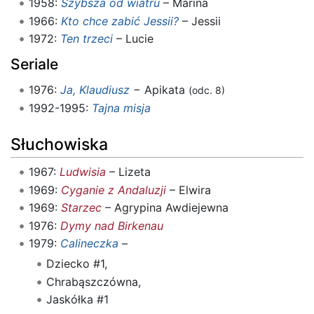
1958:
Szybsza od wiatru
– Marina
1966:
Kto chce zabić Jessii?
– Jessii
1972:
Ten trzeci
– Lucie
Seriale
1976:
Ja, Klaudiusz
− Apikata
(odc. 8)
1992-1995:
Tajna misja
Słuchowiska
1967:
Ludwisia
– Lizeta
1969:
Cyganie z Andaluzji
– Elwira
1969:
Starzec
– Agrypina Awdiejewna
1976:
Dymy nad Birkenau
1979:
Calineczka
–
Dziecko #1,
Chrabąszczówna,
Jaskółka #1