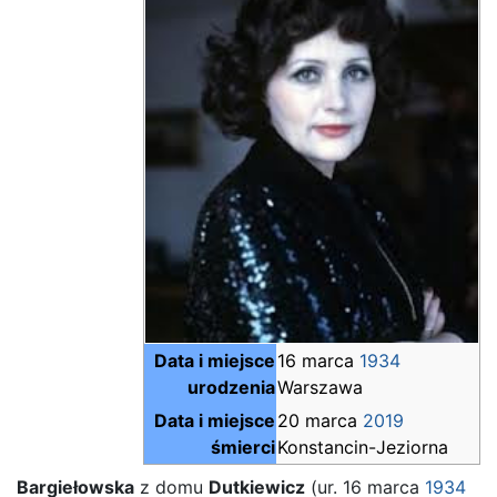
Data i miejsce
16 marca
1934
urodzenia
Warszawa
Data i miejsce
20 marca
2019
śmierci
Konstancin-Jeziorna
Bargiełowska
z domu
Dutkiewicz
(ur. 16 marca
1934