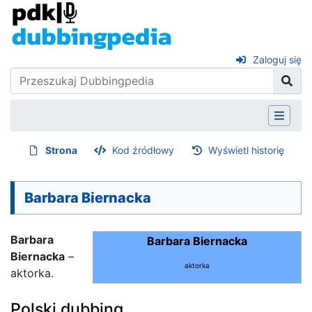
Zaloguj się
Strona
Kod źródłowy
Wyświetl historię
Barbara Biernacka
Barbara
Barbara Biernacka
Biernacka
–
aktorka
aktorka.
Polski dubbing