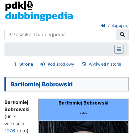
Zaloguj się
Strona
Kod źródłowy
Wyświetl historię
Bartłomiej Bobrowski
Bartłomiej
Bartłomiej Bobrowski
Bobrowski
aktor
(ur. 7
września
1976
roku) –