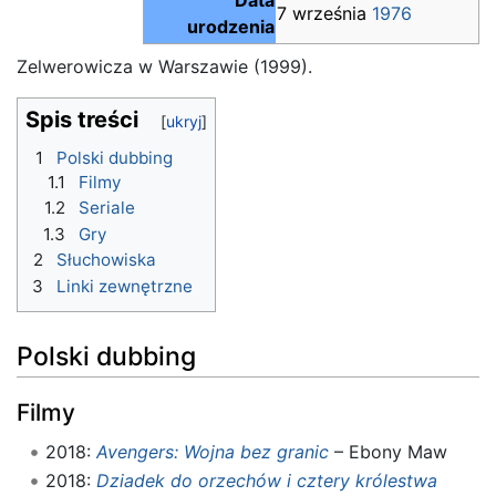
7 września
1976
urodzenia
Zelwerowicza w Warszawie (1999).
Spis treści
1
Polski dubbing
1.1
Filmy
1.2
Seriale
1.3
Gry
2
Słuchowiska
3
Linki zewnętrzne
Polski dubbing
Filmy
2018:
Avengers: Wojna bez granic
– Ebony Maw
2018:
Dziadek do orzechów i cztery królestwa