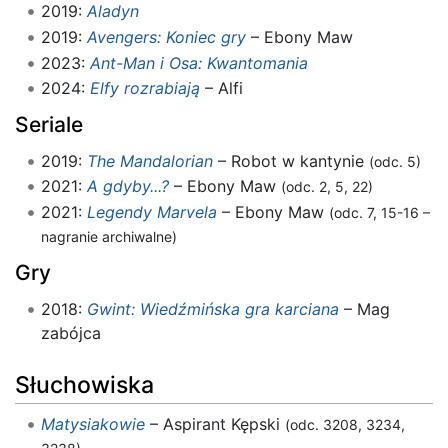
2019:
Aladyn
2019:
Avengers: Koniec gry
– Ebony Maw
2023:
Ant-Man i Osa: Kwantomania
2024:
Elfy rozrabiają
– Alfi
Seriale
2019:
The Mandalorian
– Robot w kantynie
(odc. 5)
2021:
A gdyby...?
– Ebony Maw
(odc. 2, 5, 22)
2021:
Legendy Marvela
– Ebony Maw
(odc. 7, 15-16 –
nagranie archiwalne)
Gry
2018:
Gwint: Wiedźmińska gra karciana
– Mag
zabójca
Słuchowiska
Matysiakowie
– Aspirant Kępski
(odc. 3208, 3234,