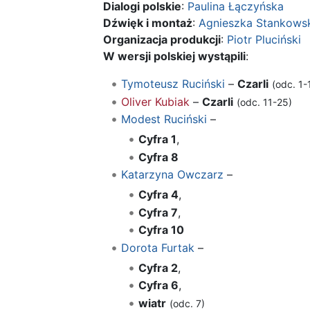
Dialogi polskie
:
Paulina Łączyńska
Dźwięk i montaż
:
Agnieszka Stankows
Organizacja produkcji
:
Piotr Pluciński
W wersji polskiej wystąpili
:
Tymoteusz Ruciński
–
Czarli
(odc. 1-
Oliver Kubiak
–
Czarli
(odc. 11-25)
Modest Ruciński
–
Cyfra 1
,
Cyfra 8
Katarzyna Owczarz
–
Cyfra 4
,
Cyfra 7
,
Cyfra 10
Dorota Furtak
–
Cyfra 2
,
Cyfra 6
,
wiatr
(odc. 7)