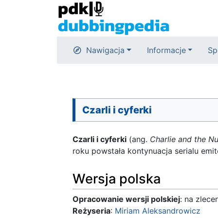
Nawigacja
Informacje
Sp
Czarli i cyferki
Czarli i cyferki
(ang.
Charlie and the N
roku powstała kontynuacja serialu em
Wersja polska
Opracowanie wersji polskiej
: na zlec
Reżyseria
:
Miriam Aleksandrowicz