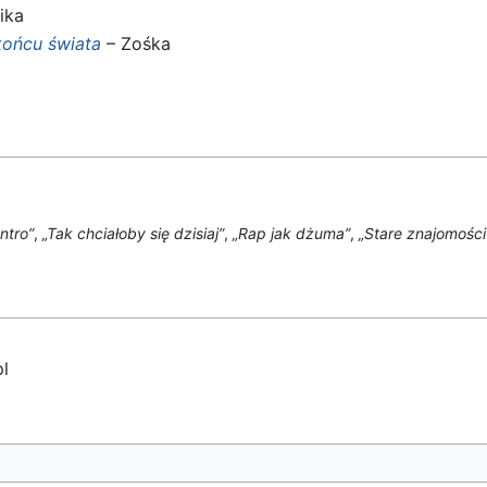
ika
końcu świata
– Zośka
Intro”
,
„Tak chciałoby się dzisiaj”
,
„Rap jak dżuma”
,
„Stare znajomości
l