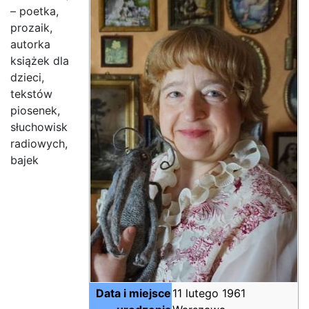
– poetka,
prozaik,
autorka
książek dla
dzieci,
tekstów
piosenek,
słuchowisk
radiowych,
bajek
Data i miejsce
11 lutego 1961