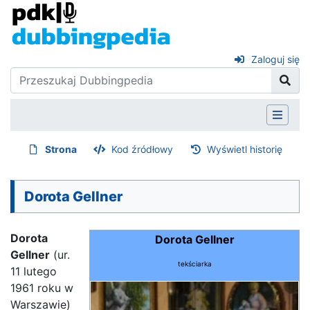
Zaloguj się
Strona
Kod źródłowy
Wyświetl historię
Dorota Gellner
Dorota
Dorota Gellner
Gellner
(ur.
tekściarka
11 lutego
1961 roku w
Warszawie)