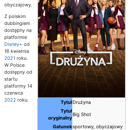
obyczajowy.
Z polskim
dubbingiem
dostępny na
platformie
Disney+
od
16 kwietnia
2021
roku.
W Polsce
dostępny od
startu
platformy 14
czerwca
2022
roku.
Tytuł
Drużyna
Tytuł
Big Shot
oryginalny
Gatunek
sportowy, obyczajowy