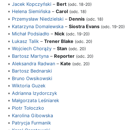
Jacek Kopczyński
–
Bert
(odc. 18-20)
Helena Siemińska
–
Carol
(odc. 18)
Przemysław Niedzielski
–
Dennis
(odc. 18)
Katarzyna Domalewska
–
Siostra Evans
(odc. 19-20)
Michał Podsiadło
–
Nick
(odc. 19-20)
Łukasz Talik
–
Trener Blake
(odc. 20)
Wojciech Chorąży
–
Stan
(odc. 20)
Bartosz Martyna
–
Reporter
(odc. 20)
Aleksandra Radwan
–
Kate
(odc. 20)
Bartosz Bednarski
Bruno Owsikowski
Wiktoria Guzek
Adrianna Izydorczyk
Małgorzata Leśniarek
Piotr Tołoczko
Karolina Gibowska
Patrycja Furmanik