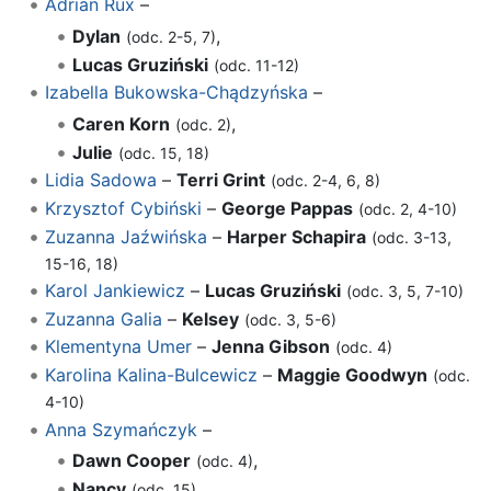
Adrian Rux
–
Dylan
,
(odc. 2-5, 7)
Lucas Gruziński
(odc. 11-12)
Izabella Bukowska-Chądzyńska
–
Caren Korn
,
(odc. 2)
Julie
(odc. 15, 18)
Lidia Sadowa
–
Terri Grint
(odc. 2-4, 6, 8)
Krzysztof Cybiński
–
George Pappas
(odc. 2, 4-10)
Zuzanna Jaźwińska
–
Harper Schapira
(odc. 3-13,
15-16, 18)
Karol Jankiewicz
–
Lucas Gruziński
(odc. 3, 5, 7-10)
Zuzanna Galia
–
Kelsey
(odc. 3, 5-6)
Klementyna Umer
–
Jenna Gibson
(odc. 4)
Karolina Kalina-Bulcewicz
–
Maggie Goodwyn
(odc.
4-10)
Anna Szymańczyk
–
Dawn Cooper
,
(odc. 4)
Nancy
(odc. 15)