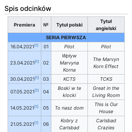
Spis odcinków
Tytuł
Premiera
№
Tytuł polski
angielski
SERIA PIERWSZA
[1]
16.04.2021
01
Pilot
Pilot
Wpływ
The Marvyn
[1]
23.04.2021
02
Marvyna
Korn Effect
Korna
[1]
30.04.2021
03
KCTS
TCKS
Boski w te
Great in the
[1]
07.05.2021
04
klocki
Living Room
This is Our
[1]
14.05.2021
05
To nasz dom
House
Kobry z
Carlsbad
[1]
21.05.2021
06
Carlsbad
Crazies