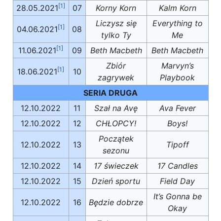
[1]
28.05.2021
07
Korny Korn
Kalm Korn
Liczysz się
Everything to
[1]
04.06.2021
08
tylko Ty
Me
[1]
11.06.2021
09
Beth Macbeth
Beth Macbeth
Zbiór
Marvyn’s
[1]
18.06.2021
10
zagrywek
Playbook
SERIA DRUGA
12.10.2022
11
Szał na Avę
Ava Fever
12.10.2022
12
CHŁOPCY!
Boys!
Początek
12.10.2022
13
Tipoff
sezonu
12.10.2022
14
17 świeczek
17 Candles
12.10.2022
15
Dzień sportu
Field Day
It’s Gonna be
12.10.2022
16
Będzie dobrze
Okay