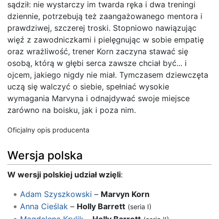
sądził: nie wystarczy im twarda ręka i dwa treningi
dziennie, potrzebują też zaangażowanego mentora i
prawdziwej, szczerej troski. Stopniowo nawiązując
więź z zawodniczkami i pielęgnując w sobie empatię
oraz wrażliwość, trener Korn zaczyna stawać się
osobą, którą w głębi serca zawsze chciał być... i
ojcem, jakiego nigdy nie miał. Tymczasem dziewczęta
uczą się walczyć o siebie, spełniać wysokie
wymagania Marvyna i odnajdywać swoje miejsce
zarówno na boisku, jak i poza nim.
Oficjalny opis producenta
Wersja polska
W wersji polskiej udział wzięli
:
Adam Szyszkowski
–
Marvyn Korn
Anna Cieślak
–
Holly Barrett
(seria I)
Magdalena Krylik
–
Holly Barrett