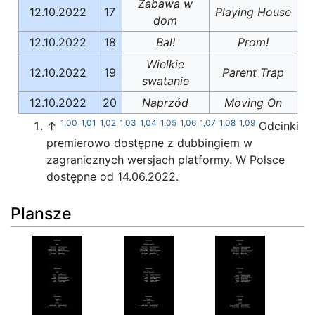
Zabawa w
12.10.2022
17
Playing House
dom
12.10.2022
18
Bal!
Prom!
Wielkie
12.10.2022
19
Parent Trap
swatanie
12.10.2022
20
Naprzód
Moving On
1,00
1,01
1,02
1,03
1,04
1,05
1,06
1,07
1,08
1,09
↑
Odcinki
premierowo dostępne z dubbingiem w
zagranicznych wersjach platformy. W Polsce
dostępne od 14.06.2022.
Plansze