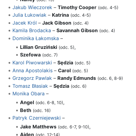
Jakub Wieczorek
–
Timothy Cooper
(odc. 4-5)
Julia Łukowiak
–
Katrina
(odc. 4-5)
Jacek Król
–
Jack Gibson
(odc. 4)
Kamila Brodacka
–
Savannah Gibson
(odc. 4)
Dominika Łakomska
–
Lillian Gruziński
,
(odc. 5)
Szefowa
(odc. 7)
Karol Piwowarski
–
Sędzia
(odc. 5)
Anna Apostolakis
–
Carol
(odc. 5)
Grzegorz Pawlak
–
Randy Edmunds
(odc. 6, 8-9)
Tomasz Błasiak
–
Sędzia
(odc. 6)
Monika Obara
–
Angel
,
(odc. 6-8, 10)
Beth
(odc. 16)
Patryk Czerniejewski
–
Jake Matthews
,
(odc. 6-7, 9-10)
Aiden
(odc. 12-14)