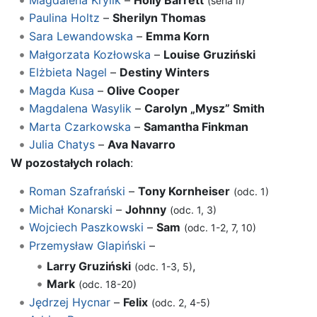
(seria II)
Paulina Holtz
–
Sherilyn Thomas
Sara Lewandowska
–
Emma Korn
Małgorzata Kozłowska
–
Louise Gruziński
Elżbieta Nagel
–
Destiny Winters
Magda Kusa
–
Olive Cooper
Magdalena Wasylik
–
Carolyn „Mysz” Smith
Marta Czarkowska
–
Samantha Finkman
Julia Chatys
–
Ava Navarro
W pozostałych rolach
:
Roman Szafrański
–
Tony Kornheiser
(odc. 1)
Michał Konarski
–
Johnny
(odc. 1, 3)
Wojciech Paszkowski
–
Sam
(odc. 1-2, 7, 10)
Przemysław Glapiński
–
Larry Gruziński
,
(odc. 1-3, 5)
Mark
(odc. 18-20)
Jędrzej Hycnar
–
Felix
(odc. 2, 4-5)