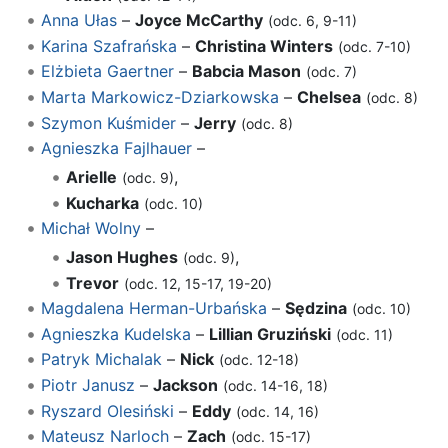
Anna Ułas
–
Joyce McCarthy
(odc. 6, 9-11)
Karina Szafrańska
–
Christina Winters
(odc. 7-10)
Elżbieta Gaertner
–
Babcia Mason
(odc. 7)
Marta Markowicz-Dziarkowska
–
Chelsea
(odc. 8)
Szymon Kuśmider
–
Jerry
(odc. 8)
Agnieszka Fajlhauer
–
Arielle
,
(odc. 9)
Kucharka
(odc. 10)
Michał Wolny
–
Jason Hughes
,
(odc. 9)
Trevor
(odc. 12, 15-17, 19-20)
Magdalena Herman-Urbańska
–
Sędzina
(odc. 10)
Agnieszka Kudelska
–
Lillian Gruziński
(odc. 11)
Patryk Michalak
–
Nick
(odc. 12-18)
Piotr Janusz
–
Jackson
(odc. 14-16, 18)
Ryszard Olesiński
–
Eddy
(odc. 14, 16)
Mateusz Narloch
–
Zach
(odc. 15-17)