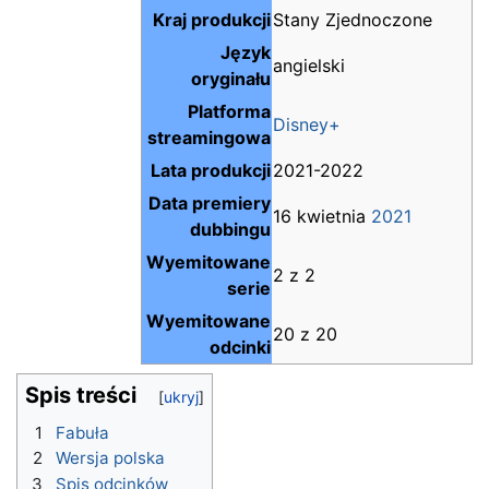
Kraj produkcji
Stany Zjednoczone
Język
angielski
oryginału
Platforma
Disney+
streamingowa
Lata produkcji
2021-2022
Data premiery
16 kwietnia
2021
dubbingu
Wyemitowane
2 z 2
serie
Wyemitowane
20 z 20
odcinki
Spis treści
1
Fabuła
2
Wersja polska
3
Spis odcinków