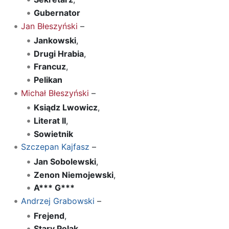
Gubernator
Jan Błeszyński
–
Jankowski
,
Drugi Hrabia
,
Francuz
,
Pelikan
Michał Błeszyński
–
Ksiądz Lwowicz
,
Literat II
,
Sowietnik
Szczepan Kajfasz
–
Jan Sobolewski
,
Zenon Niemojewski
,
A*** G***
Andrzej Grabowski
–
Frejend
,
Stary Polak
,