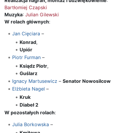
Realizacja nagrań, montaż i udźwiękowienie
:
Bartłomiej Czapski
Muzyka
:
Julian Gilewski
W rolach głównych
:
Jan Cięciara
–
Konrad
,
Upiór
Piotr Furman
–
Ksiądz Piotr
,
Guślarz
Ignacy Martusewicz
–
Senator Nowosilcow
Elżbieta Nagel
–
Kruk
Diabeł 2
W pozostałych rolach
:
Julia Borkowska
–
Kmitowa,