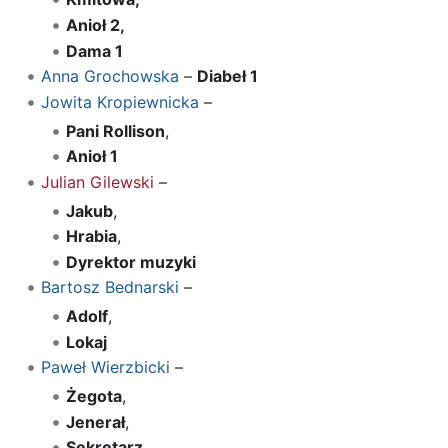
Anioł 2,
Dama 1
Anna Grochowska
–
Diabeł 1
Jowita Kropiewnicka
–
Pani Rollison
,
Anioł 1
Julian Gilewski
–
Jakub
,
Hrabia
,
Dyrektor muzyki
Bartosz Bednarski
–
Adolf
,
Lokaj
Paweł Wierzbicki
–
Żegota
,
Jenerał
,
Sekretarz
,