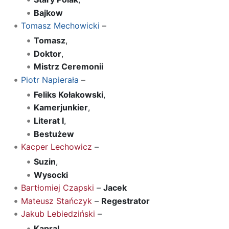
Bajkow
Tomasz Mechowicki
–
Tomasz
,
Doktor
,
Mistrz Ceremonii
Piotr Napierała
–
Feliks Kołakowski
,
Kamerjunkier
,
Literat I
,
Bestużew
Kacper Lechowicz
–
Suzin
,
Wysocki
Bartłomiej Czapski
–
Jacek
Mateusz Stańczyk
–
Regestrator
Jakub Lebiedziński
–
Kapral
,