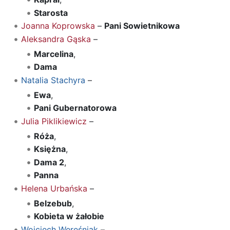
Starosta
Joanna Koprowska
–
Pani Sowietnikowa
Aleksandra Gąska
–
Marcelina
,
Dama
Natalia Stachyra
–
Ewa
,
Pani Gubernatorowa
Julia Piklikiewicz
–
Róża
,
Księżna
,
Dama 2
,
Panna
Helena Urbańska
–
Belzebub
,
Kobieta w żałobie
Wojciech Wereśniak
–