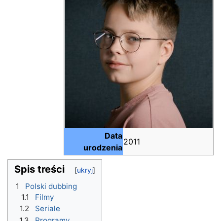
Data
2011
urodzenia
Spis treści
1
Polski dubbing
1.1
Filmy
1.2
Seriale
1.3
Programy