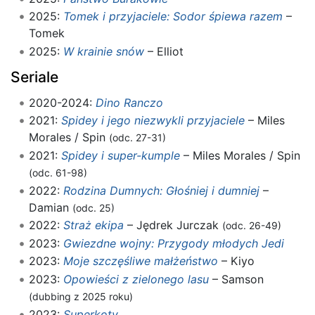
2025:
Tomek i przyjaciele: Sodor śpiewa razem
–
Tomek
2025:
W krainie snów
– Elliot
Seriale
2020-2024:
Dino Ranczo
2021:
Spidey i jego niezwykli przyjaciele
– Miles
Morales / Spin
(odc. 27-31)
2021:
Spidey i super-kumple
– Miles Morales / Spin
(odc. 61-98)
2022:
Rodzina Dumnych: Głośniej i dumniej
–
Damian
(odc. 25)
2022:
Straż ekipa
– Jędrek Jurczak
(odc. 26-49)
2023:
Gwiezdne wojny: Przygody młodych Jedi
2023:
Moje szczęśliwe małżeństwo
– Kiyo
2023:
Opowieści z zielonego lasu
– Samson
(dubbing z 2025 roku)
2023:
Superkoty