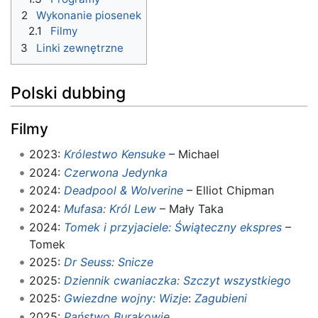
2
Wykonanie piosenek
2.1
Filmy
3
Linki zewnętrzne
Polski dubbing
Filmy
2023:
Królestwo Kensuke
– Michael
2024:
Czerwona Jedynka
2024:
Deadpool & Wolverine
– Elliot Chipman
2024:
Mufasa: Król Lew
– Mały Taka
2024:
Tomek i przyjaciele: Świąteczny ekspres
–
Tomek
2025:
Dr Seuss: Snicze
2025:
Dziennik cwaniaczka: Szczyt wszystkiego
2025:
Gwiezdne wojny: Wizje
:
Zagubieni
2025:
Państwo Burakowie