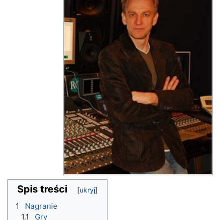
Spis treści
1
Nagranie
1.1
Gry