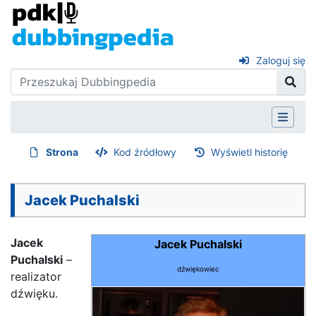
Zaloguj się
Strona
Kod źródłowy
Wyświetl historię
Jacek Puchalski
Jacek
Jacek Puchalski
Puchalski
–
dźwiękowiec
realizator
dźwięku.