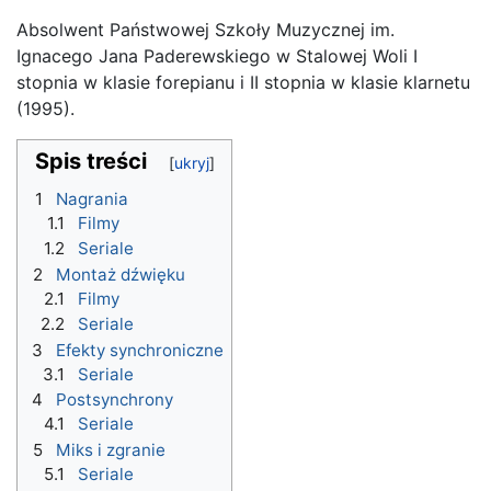
Absolwent Państwowej Szkoły Muzycznej im.
Ignacego Jana Paderewskiego w Stalowej Woli I
stopnia w klasie forepianu i II stopnia w klasie klarnetu
(1995).
Spis treści
1
Nagrania
1.1
Filmy
1.2
Seriale
2
Montaż dźwięku
2.1
Filmy
2.2
Seriale
3
Efekty synchroniczne
3.1
Seriale
4
Postsynchrony
4.1
Seriale
5
Miks i zgranie
5.1
Seriale