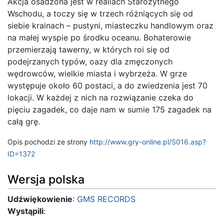
Akcja osadzona jest w realiach Starożytnego
Wschodu, a toczy się w trzech różniących się od
siebie krainach – pustyni, miasteczku handlowym oraz
na małej wyspie po środku oceanu. Bohaterowie
przemierzają tawerny, w których roi się od
podejrzanych typów, oazy dla zmęczonych
wędrowców, wielkie miasta i wybrzeża. W grze
występuje około 60 postaci, a do zwiedzenia jest 70
lokacji. W każdej z nich na rozwiązanie czeka do
pięciu zagadek, co daje nam w sumie 175 zagadek na
całą grę.
Opis pochodzi ze strony
http://www.gry-online.pl/S016.asp?
ID=1372
Wersja polska
Udźwiękowienie
:
GMS RECORDS
Wystąpili
: