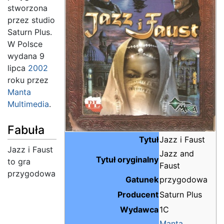
stworzona
przez studio
Saturn Plus.
W Polsce
wydana 9
lipca
2002
roku przez
Manta
Multimedia
.
Fabuła
Tytuł
Jazz i Faust
Jazz i Faust
Jazz and
Tytuł oryginalny
to gra
Faust
przygodowa
Gatunek
przygodowa
Producent
Saturn Plus
Wydawca
1C
Manta