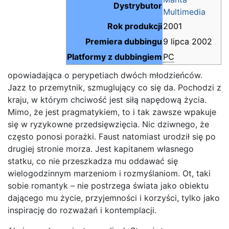
Dystrybutor
Multimedia
Rok produkcji
2001
Premiera dubbingu
9 lipca 2002
Platformy z dubbingiem
PC
opowiadająca o perypetiach dwóch młodzieńców.
Jazz to przemytnik, szmuglujący co się da. Pochodzi z
kraju, w którym chciwość jest siłą napędową życia.
Mimo, że jest pragmatykiem, to i tak zawsze wpakuje
się w ryzykowne przedsięwzięcia. Nic dziwnego, że
często ponosi porażki. Faust natomiast urodził się po
drugiej stronie morza. Jest kapitanem własnego
statku, co nie przeszkadza mu oddawać się
wielogodzinnym marzeniom i rozmyślaniom. Ot, taki
sobie romantyk – nie postrzega świata jako obiektu
dającego mu życie, przyjemności i korzyści, tylko jako
inspirację do rozważań i kontemplacji.