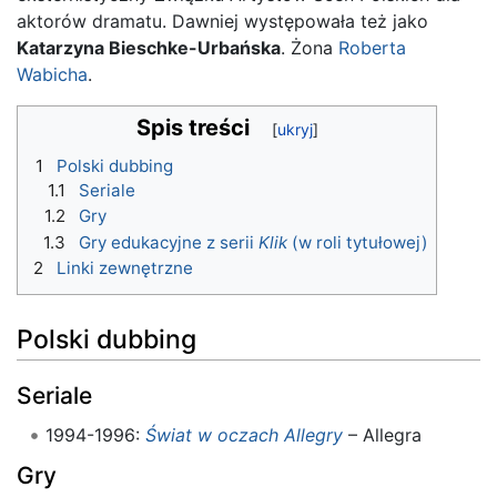
aktorów dramatu. Dawniej występowała też jako
Katarzyna Bieschke-Urbańska
. Żona
Roberta
Wabicha
.
Spis treści
1
Polski dubbing
1.1
Seriale
1.2
Gry
1.3
Gry edukacyjne z serii
Klik
(w roli tytułowej)
2
Linki zewnętrzne
Polski dubbing
Seriale
1994-1996:
Świat w oczach Allegry
– Allegra
Gry