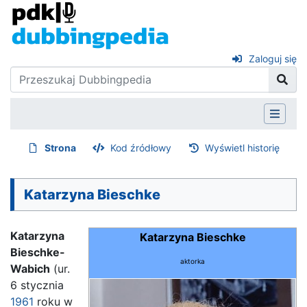
Zaloguj się
Strona
Kod źródłowy
Wyświetl historię
Katarzyna Bieschke
Katarzyna
Katarzyna Bieschke
Bieschke-
aktorka
Wabich
(ur.
6 stycznia
1961
roku w