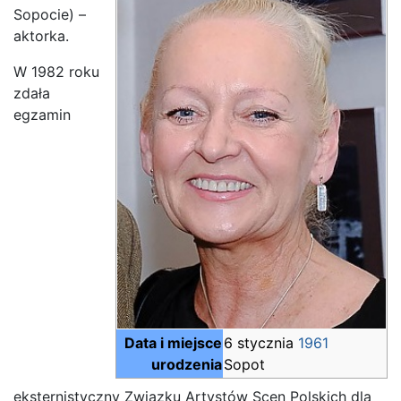
Sopocie) –
aktorka.
W 1982 roku
zdała
egzamin
Data i miejsce
6 stycznia
1961
urodzenia
Sopot
eksternistyczny Związku Artystów Scen Polskich dla