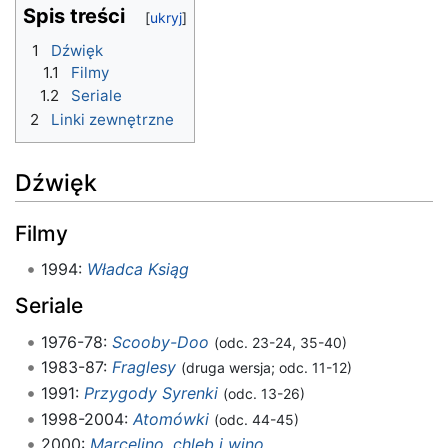
Spis treści
1
Dźwięk
1.1
Filmy
1.2
Seriale
2
Linki zewnętrzne
Dźwięk
Filmy
1994:
Władca Ksiąg
Seriale
1976-78:
Scooby-Doo
(odc. 23-24, 35-40)
1983-87:
Fraglesy
(druga wersja; odc. 11-12)
1991:
Przygody Syrenki
(odc. 13-26)
1998-2004:
Atomówki
(odc. 44-45)
2000:
Marcelino, chleb i wino