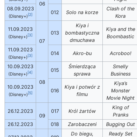
06
08.09.2023
Clash of the
012
Solo na korze
[2]
Kora
(Disney+)
Kiya i
11.09.2023
Kiya and the
013
bombastyczna
[3]
Boombastic
(Disney+)
dmuchawa
07
11.09.2023
014
Akro-bu
Acroboo!
[3]
(Disney+)
10.09.2023
Śmierdząca
Smelly
015
[4]
sprawa
Business
(Disney+)
08
Kiya’s
10.09.2023
Kiya i potwór z
016
Monster
[5]
filmu
(Disney+)
Movie Night
King of
26.12.2023
017
Król żartów
Pranks
09
26.12.2023
018
Zarobaczeni
Bugging Out
Do biegu,
Ready Set