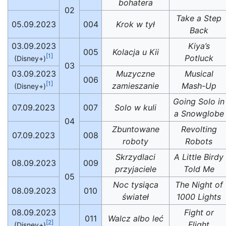
bohatera
02
Take a Step
05.09.2023
004
Krok w tył
Back
03.09.2023
Kiya’s
005
Kolacja u Kii
[1]
Potluck
(Disney+)
03
03.09.2023
Muzyczne
Musical
006
[1]
zamieszanie
Mash-Up
(Disney+)
Going Solo in
07.09.2023
007
Solo w kuli
a Snowglobe
04
Zbuntowane
Revolting
07.09.2023
008
roboty
Robots
Skrzydlaci
A Little Birdy
08.09.2023
009
przyjaciele
Told Me
05
Noc tysiąca
The Night of
08.09.2023
010
świateł
1000 Lights
08.09.2023
Fight or
011
Walcz albo leć
[2]
Flight
(Disney+)