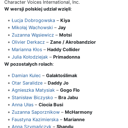
Character Voices International, Inc.
W wersji polskiej udział wzięli
:
Łucja Dobrogowska
–
Kiya
Mikołaj Wachowski
–
Jay
Zuzanna Wąsiewicz
–
Motsi
Olivier Derkacz
–
Zane / Akrobandzior
Marianna Kłos
–
Haddy Collider
Julia Kołodziejak
–
Primadonna
W pozostałych rolach
:
Damian Kulec
–
Galaktoślimak
Otar Saralidze
–
Daddy Jo
Agnieszka Matysiak
–
Gogo Flo
Stanisław Biczysko
–
Bra Jabu
Anna Ułas
–
Ciocia Busi
Zuzanna Saporznikow
–
McHarmony
Faustyna Kazimierska
–
Marianne
Anna Szymańczyk
–
Shandu