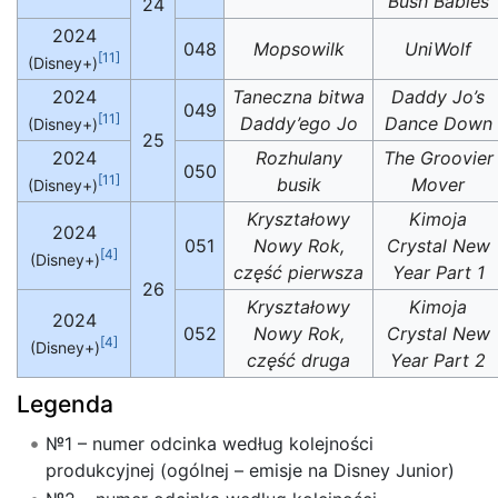
Bush Babies
24
2024
048
Mopsowilk
UniWolf
[11]
(Disney+)
2024
Taneczna bitwa
Daddy Jo’s
049
[11]
Daddy’ego Jo
Dance Down
(Disney+)
25
2024
Rozhulany
The Groovier
050
[11]
busik
Mover
(Disney+)
Kryształowy
Kimoja
2024
051
Nowy Rok,
Crystal New
[4]
(Disney+)
część pierwsza
Year Part 1
26
Kryształowy
Kimoja
2024
052
Nowy Rok,
Crystal New
[4]
(Disney+)
część druga
Year Part 2
Legenda
№1 – numer odcinka według kolejności
produkcyjnej (ogólnej – emisje na Disney Junior)