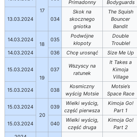
Primadonny
Bodyguards
17
Skok na
The Squish
13.03.2024
034
skocznego
Bouncer
gniotka
Bandit
Podwójne
Double
14.03.2024
035
kłopoty
Trouble!
18
14.03.2024
036
Chcę urosnąć
Size Me Up
It Takes a
Wszyscy na
15.03.2024
037
Kimoja
ratunek
Village
19
Kosmiczny
Motsie’s
15.03.2024
038
wyścig Motsie
Space Race
Wielki wyścig,
Kimoja Go!
15.03.2024
039
część pierwsza
Part 1
20
Wielki wyścig,
Kimoja Go!
15.03.2024
040
część druga
Part 2
2024