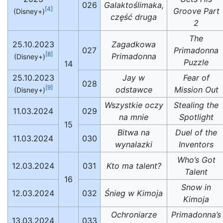
026
Galaktoślimaka,
[4]
Groove Part
(Disney+)
część druga
2
The
25.10.2023
Zagadkowa
027
Primadonna
[8]
Primadonna
(Disney+)
Puzzle
14
25.10.2023
Jay w
Fear of
028
[9]
odstawce
Mission Out
(Disney+)
Wszystkie oczy
Stealing the
11.03.2024
029
na mnie
Spotlight
15
Bitwa na
Duel of the
11.03.2024
030
wynalazki
Inventors
Who’s Got
12.03.2024
031
Kto ma talent?
Talent
16
Snow in
12.03.2024
032
Śnieg w Kimoja
Kimoja
Ochroniarze
Primadonna’s
13.03.2024
033