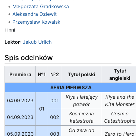
Małgorzata Gradkowska
Aleksandra Dziewit
Przemysław Kowalski
i inni
Lektor
:
Jakub Urlich
Spis odcinków
Tytuł
Premiera
№1
№2
Tytuł polski
angielski
SERIA PIERWSZA
Kiya i latający
Kiya and the
04.09.2023
001
potwór
Kite Monster
01
Kosmiczna
Cosmic
04.09.2023
002
katastrofa
Catashtrophe
Od zera do
05.09.2023
003
Zero to Hero