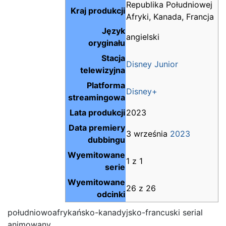
Republika Południowej
Kraj produkcji
Afryki, Kanada, Francja
Język
angielski
oryginału
Stacja
Disney Junior
telewizyjna
Platforma
Disney+
streamingowa
Lata produkcji
2023
Data premiery
3 września
2023
dubbingu
Wyemitowane
1 z 1
serie
Wyemitowane
26 z 26
odcinki
południowoafrykańsko-kanadyjsko-francuski serial
animowany.