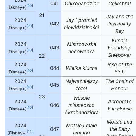
041
Chikobandzior
Chikobrat
[10]
(Disney+)
21
Jay and the
2024
Jay i promień
042
Invisibility
[10]
niewidzialności
(Disney+)
Ray
Kimoja
2024
Mistrzowska
043
Friendship
[10]
nocowanka
(Disney+)
Sleepover
22
2024
Rise of the
044
Wielka klucha
[10]
Blob
(Disney+)
2024
Najważniejszy
The Chair of
045
[10]
fotel
Honour
(Disney+)
23
Wesołe
2024
Acrobrat’s
046
miasteczko
[10]
Fun House
(Disney+)
Akrobandziora
Motsie and
2024
Motsie i małe
047
the Baby
[11]
lemurki
(Disney+)