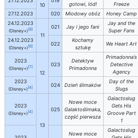
27.12.2023
019
gotowi, lód!
Freeze
10
27.12.2023
020
Miodowy obóz
Honey Camp
24.12.2023
Jay and the
021
Jay i jego fani
[6]
Super Fans
(Disney+)
11
24.12.2023
Kochamy
022
We Heart Art
[6]
sztukę
(Disney+)
Primadonna’s
2023
Detektyw
023
Detective
[7]
Primadonna
(Disney+)
Agency
12
2023
Day of the
024
Dzień ślimaków
[4]
Slugs
(Disney+)
Galactoslug
Nowe moce
2023
Gets His
025
Galaktoślimaka,
[4]
Groove Part
(Disney+)
część pierwsza
1
13
Galactoslug
Nowe moce
2023
Gets His