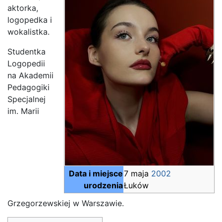
aktorka,
logopedka i
wokalistka.
Studentka
Logopedii
na Akademii
Pedagogiki
Specjalnej
im. Marii
Data i miejsce
7 maja
2002
urodzenia
Łuków
Grzegorzewskiej w Warszawie.