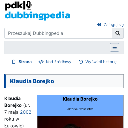
Zaloguj się
Strona
Kod źródłowy
Wyświetl historię
Klaudia Borejko
Klaudia
Klaudia Borejko
Borejko
(ur.
aktorka, wokalistka
7 maja
2002
roku w
Łukowie) –