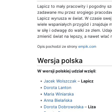
Lapicz to mały pracowity i pogodny szew
zadawane mu przez srogiego pracodawcę
Lapicz wyrusza w świat. W czasie swej
wiele wspaniałych przygód i znajduje m
w siłę i odwagę do walki ze złem. Uda
zmienić świat na lepszy, a nawet wlać
Opis pochodzi ze strony
empik.com
Wersja polska
W wersji polskiej udział wzięli
:
Jacek Wolszczak
–
Lapicz
Dorota Lanton
Maria Winiarska
Anna Bielańska
Dorota Dobrowolska
–
Liza