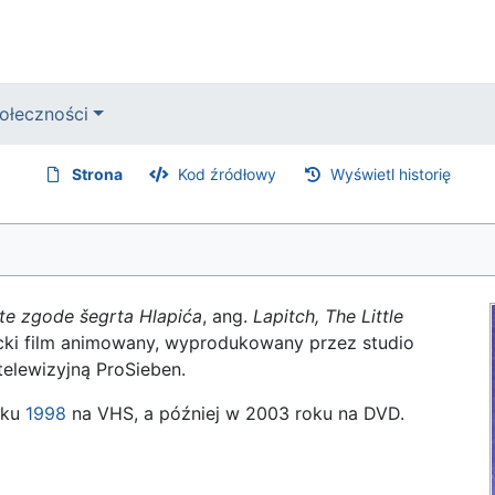
ołeczności
Strona
Kod źródłowy
Wyświetl historię
e zgode šegrta Hlapića
, ang.
Lapitch, The Little
cki film animowany, wyprodukowany przez studio
telewizyjną ProSieben.
oku
1998
na VHS, a później w 2003 roku na DVD.