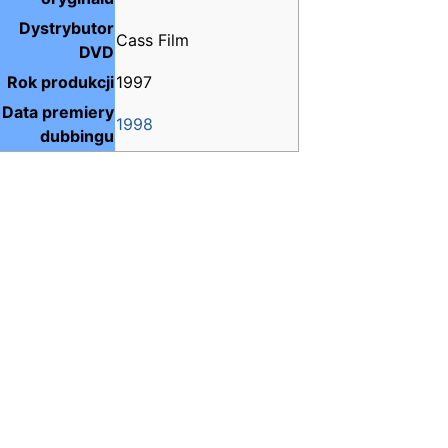
Dystrybutor
Cass Film
DVD
Rok produkcji
1997
Data premiery
1998
dubbingu