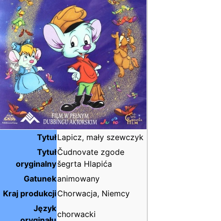
Tytuł
Lapicz, mały szewczyk
Tytuł
Čudnovate zgode
oryginalny
šegrta Hlapića
Gatunek
animowany
Kraj produkcji
Chorwacja, Niemcy
Język
chorwacki
oryginału