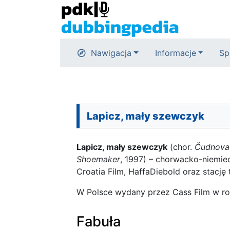
Nawigacja
Informacje
Sp
Lapicz, mały szewczyk
Lapicz, mały szewczyk
(chor.
Čudnovat
Shoemaker
, 1997) – chorwacko-niemie
Croatia Film, HaffaDiebold oraz stację 
W Polsce wydany przez Cass Film w r
Fabuła