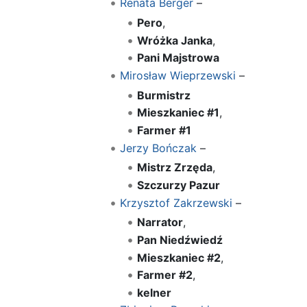
Renata Berger
–
Pero
,
Wróżka Janka
,
Pani Majstrowa
Mirosław Wieprzewski
–
Burmistrz
Mieszkaniec #1
,
Farmer #1
Jerzy Bończak
–
Mistrz Zrzęda
,
Szczurzy Pazur
Krzysztof Zakrzewski
–
Narrator
,
Pan Niedźwiedź
Mieszkaniec #2
,
Farmer #2
,
kelner