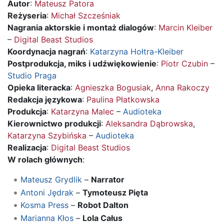
Autor
:
Mateusz Patora
Reżyseria
:
Michał Szcześniak
Nagrania aktorskie i montaż dialogów
:
Marcin Kleiber
–
Digital Beast Studios
Koordynacja nagrań
:
Katarzyna Hołtra-Kleiber
Postprodukcja, miks i udźwiękowienie
:
Piotr Czubin
–
Studio Praga
Opieka literacka
:
Agnieszka Bogusiak
,
Anna Rakoczy
Redakcja językowa
:
Paulina Płatkowska
Produkcja
:
Katarzyna Malec
–
Audioteka
Kierownictwo produkcji
:
Aleksandra Dąbrowska
,
Katarzyna Szybińska
–
Audioteka
Realizacja
:
Digital Beast Studios
W rolach głównych
:
Mateusz Grydlik
–
Narrator
Antoni Jędrak
–
Tymoteusz Pięta
Kosma Press
–
Robot Dalton
Marianna Kłos
–
Lola Całus