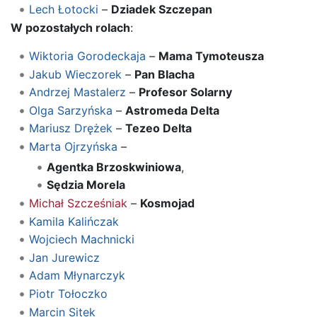
Lech Łotocki
–
Dziadek Szczepan
W pozostałych rolach
:
Wiktoria Gorodeckaja
–
Mama Tymoteusza
Jakub Wieczorek
–
Pan Blacha
Andrzej Mastalerz
–
Profesor Solarny
Olga Sarzyńska
–
Astromeda Delta
Mariusz Drężek
–
Tezeo Delta
Marta Ojrzyńska
–
Agentka Brzoskwiniowa
,
Sędzia Morela
Michał Szcześniak
–
Kosmojad
Kamila Kalińczak
Wojciech Machnicki
Jan Jurewicz
Adam Młynarczyk
Piotr Tołoczko
Marcin Sitek