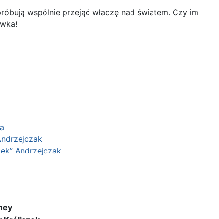
 próbują wspólnie przejąć władzę nad światem. Czy im
ówka!
ka
Andrzejczak
jek” Andrzejczak
ney