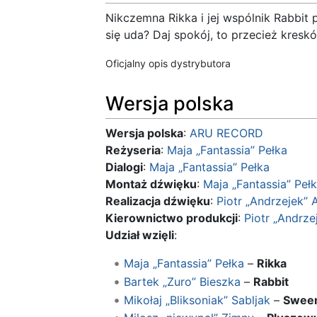
Nikczemna Rikka i jej wspólnik Rabbit
się uda? Daj spokój, to przecież kresk
Oficjalny opis dystrybutora
Wersja polska
Wersja polska
:
ARU RECORD
Reżyseria
:
Maja „Fantassia” Pełka
Dialogi
:
Maja „Fantassia” Pełka
Montaż dźwięku
:
Maja „Fantassia” Peł
Realizacja dźwięku
:
Piotr „Andrzejek” 
Kierownictwo produkcji
:
Piotr „Andrze
Udział wzięli
:
Maja „Fantassia” Pełka
–
Rikka
Bartek „Zuro” Bieszka
–
Rabbit
Mikołaj „Bliksoniak” Sabljak
–
Swee