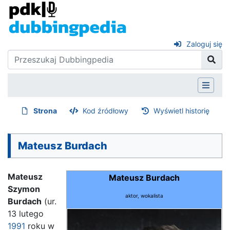
Zaloguj się
Strona
Kod źródłowy
Wyświetl historię
Mateusz Burdach
Mateusz
Mateusz Burdach
Szymon
aktor, wokalista
Burdach
(ur.
13 lutego
1991
roku w