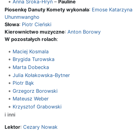
Anna Sroka-Hryń
–
Pauline
Piosenkę Danuty Komety wykonała
:
Emose Katarzyna
Uhunmwangho
Słowa
:
Piotr Cieński
Kierownictwo muzyczne
:
Anton Borowy
W pozostałych rolach
:
Maciej Kosmala
Brygida Turowska
Marta Dobecka
Julia Kołakowska-Bytner
Piotr Bąk
Grzegorz Borowski
Mateusz Weber
Krzysztof Grabowski
i inni
Lektor
:
Cezary Nowak