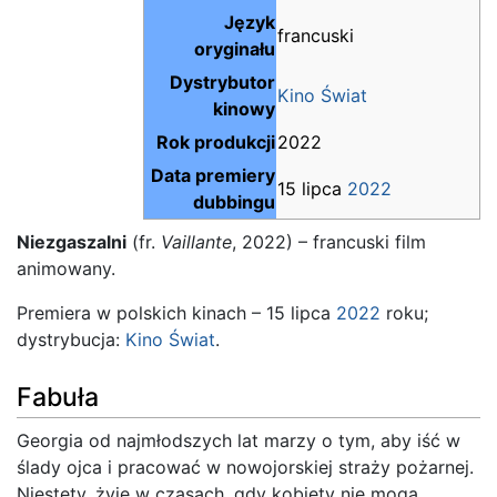
Język
francuski
oryginału
Dystrybutor
Kino Świat
kinowy
Rok produkcji
2022
Data premiery
15 lipca
2022
dubbingu
Niezgaszalni
(fr.
Vaillante
, 2022) – francuski film
animowany.
Premiera w polskich kinach – 15 lipca
2022
roku;
dystrybucja:
Kino Świat
.
Fabuła
Georgia od najmłodszych lat marzy o tym, aby iść w
ślady ojca i pracować w nowojorskiej straży pożarnej.
Niestety, żyje w czasach, gdy kobiety nie mogą