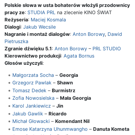
Polskie słowa w usta bohaterów włożyli przodownicy
pracy ze
:
STUDIA PRL
na zlecenie KINO ŚWIAT
Reżyseria
:
Maciej Kosmala
Dialogi
:
Jakub Wecsile
Nagranie i montaż dialogów
:
Anton Borowy
,
Dawid
Pietruszka
Zgranie dźwięku 5.1
:
Anton Borowy
–
PRL STUDIO
Kierownictwo produkcji
:
Agata Bornus
Głosów użyczyli
:
Małgorzata Socha
–
Georgia
Grzegorz Pawlak
–
Shawn
Tomasz Dedek
–
Burmistrz
Zofia Nowosielska
–
Mała Georgia
Karol Jankiewicz
–
Jin
Jakub Gawlik
–
Ricardo
Michał Głowacki
–
Komendant Nil
Emose Katarzyna Uhunmwangho
–
Danuta Kometa