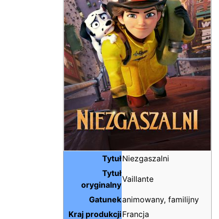
Tytuł
Niezgaszalni
Tytuł
Vaillante
oryginalny
Gatunek
animowany, familijny
Kraj produkcji
Francja