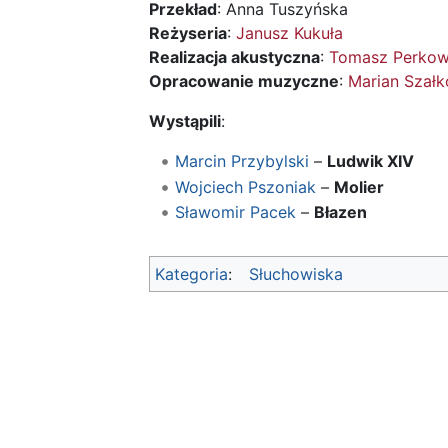
Przekład
: Anna Tuszyńska
Reżyseria
:
Janusz Kukuła
Realizacja akustyczna
:
Tomasz Perkow
Opracowanie muzyczne
:
Marian Szałk
Wystąpili
:
Marcin Przybylski
–
Ludwik XIV
Wojciech Pszoniak
–
Molier
Sławomir Pacek
–
Błazen
Kategoria
:
Słuchowiska