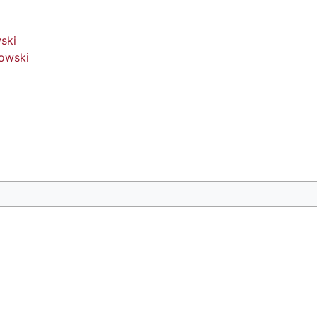
ski
owski